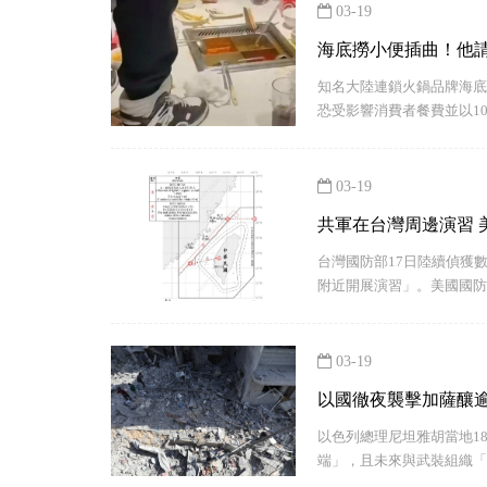
03-19
海底撈小便插曲！他請
知名大陸連鎖火鍋品牌海底
恐受影響消費者餐費並以1
03-19
共軍在台灣周邊演習 
台灣國防部17日陸續偵獲
附近開展演習」。美國國防
03-19
以國徹夜襲擊加薩釀逾
以色列總理尼坦雅胡當地1
端」，且未來與武裝組織「