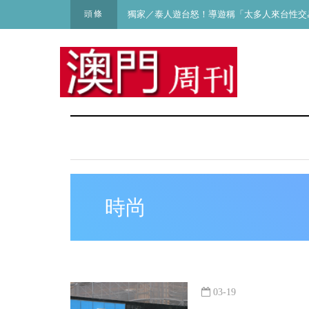
頭條
獨家／泰人遊台怒！導遊稱「太多人來台性交
時尚
03-19