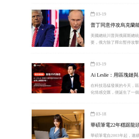
03-19
美國總統川普與俄羅斯總統
要，俄方除了釋出暫停攻擊
03-19
Ai Leslie：用區
在科技迅猛發展的今天，區
化情感交匯，便誕生了一個承
03-18
華碩筆電22年穩踞龍
華碩筆電自2003年起，連