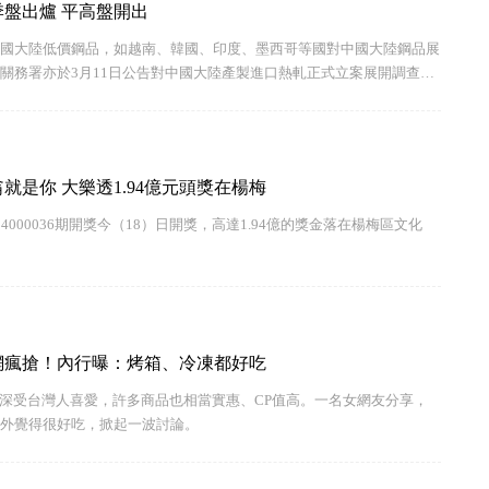
季盤出爐 平高盤開出
國大陸低價鋼品，如越南、韓國、印度、墨西哥等國對中國大陸鋼品展
關務署亦於3月11日公告對中國大陸產製進口熱軋正式立案展開調查，
續本公司將再針對有傾銷之虞的鋼品，如電磁鋼等，提出必要之貿易救
氛圍與美國關稅新
就是你 大樂透1.94億元頭獎在楊梅
000036期開獎今（18）日開獎，高達1.94億的獎金落在楊梅區文化
網瘋搶！內行曝：烤箱、冷凍都好吃
o）深受台灣人喜愛，許多商品也相當實惠、CP值高。一名女網友分享，
外覺得很好吃，掀起一波討論。