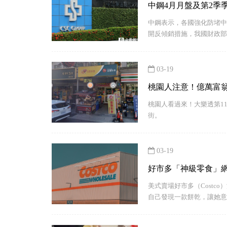
中鋼4月月盤及第2季
中鋼表示，各國強化防堵中
開反傾銷措施，我國財政部
有助穩定國內鋼市秩序，後
濟措施。考量市場出現向上
03-19
桃園人注意！億萬富翁
桃園人看過來！大樂透第114
街。
03-19
好市多「神級零食」
美式賣場好市多（Costc
自己發現一款餅乾，讓她意