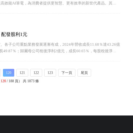
多款高效能AI筆電，為消費者提供更智慧、更有效率的新世代產品。其中
ilot+ PC擁有長效續航電力，最高32小時不斷電；搭載Snapdragon®
3元 配發股利1元
、各子公司重點業務發展逐漸有成，2024年營收成長11.68％達43.26億
長49.87％；歸屬母公司稅後淨利2億元，成長60.65％，每股稅後淨利
同時通過113（2024）年度盈餘分配案，將配發現金股利0.5元、股
120
121
122
123
下一頁
尾頁
第
120
/ 188 頁） 共 1873 條