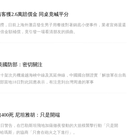
客獲2.6萬賠償金 同桌竟喊平分
撈，日前上海外灘店發生男子用餐後對著鍋底小便事件，業者宣佈退還
0倍金額補償，竟引發一場看清朋友的插曲。
美國防部：密切關注
數十架次共機逾越海峽中線及其延伸線，中國國台辦證實「解放軍在台島
部當地18日對此回應表示，有注意到台灣周邊的軍事
400死 尼坦雅胡：只是開端
8日警告，在巴勒斯坦飛地加薩徹夜發動的大規模襲擊行動「只是開
哈瑪斯」的協商「只會在砲火之下進行」。