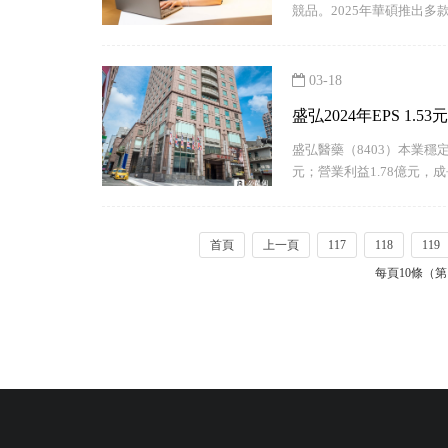
競品。2025年華碩推出
搭載高通處理器的ASUS Cop
03-18
盛弘2024年EPS 1.5
盛弘醫藥（8403）本業穩定
元；營業利益1.78億元，成
（EPS）1.53元。董事會
首頁
上一頁
117
118
119
每頁10條（