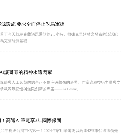
普丁同意停攻烏克蘭能源設施 要求全面停止對烏軍援
普丁今天就烏克蘭議題通話約2.5小時。根據克里姆林宮發布的談話紀
烏克蘭能源基礎
塊鏈與Ai讓哥哥的精神永遠閃耀
塊鏈與人工智慧的結合正不斷突破想像的邊界。而當這種技術力量與文
載深厚記憶與無限創新的專案——Ai Leslie。
頭！高通AI筆電享3年國際保固
續22年穩踞台灣市佔第一！2024年家用筆電更以高達42%市佔遙遙領先