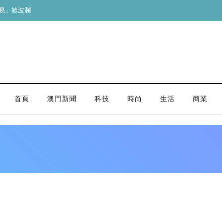
易」掀波瀾
首頁
澳門新聞
科技
時尚
生活
商業