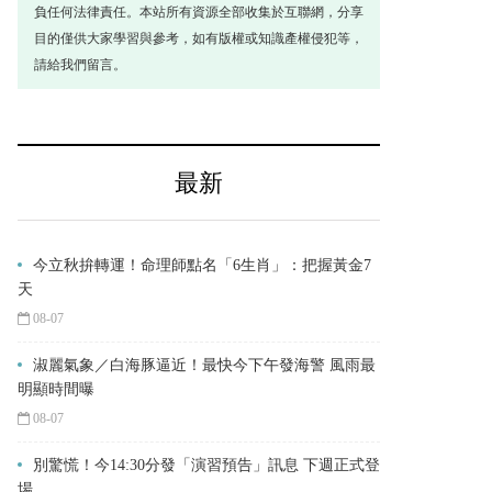
負任何法律責任。本站所有資源全部收集於互聯網，分享
目的僅供大家學習與參考，如有版權或知識產權侵犯等，
請給我們留言。
最新
今立秋拚轉運！命理師點名「6生肖」：把握黃金7
天
08-07
淑麗氣象／白海豚逼近！最快今下午發海警 風雨最
明顯時間曝
08-07
別驚慌！今14:30分發「演習預告」訊息 下週正式登
場