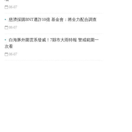
08-07
慈濟採購BNT遭詐10億 基金會：將全力配合調查
08-07
白海豚外圍雲系發威！7縣市大雨特報 警戒範圍一
次看
08-07