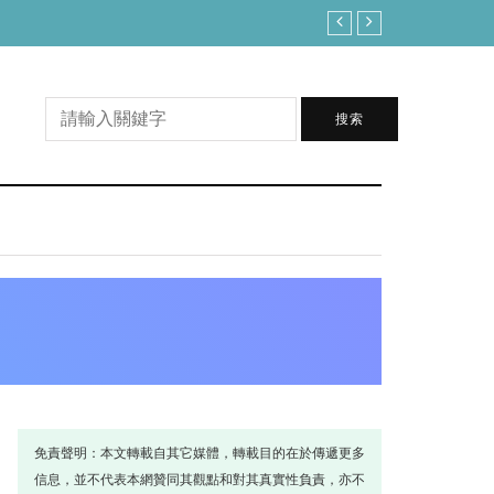
白海豚不排除變強颱！路徑恐大轉彎 全台雨
搜索
免責聲明：本文轉載自其它媒體，轉載目的在於傳遞更多
信息，並不代表本網贊同其觀點和對其真實性負責，亦不