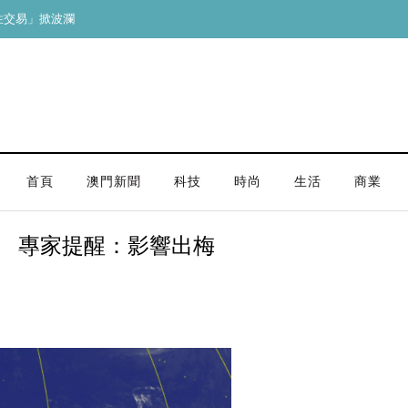
易」掀波瀾
首頁
澳門新聞
科技
時尚
生活
商業
」 專家提醒：影響出梅