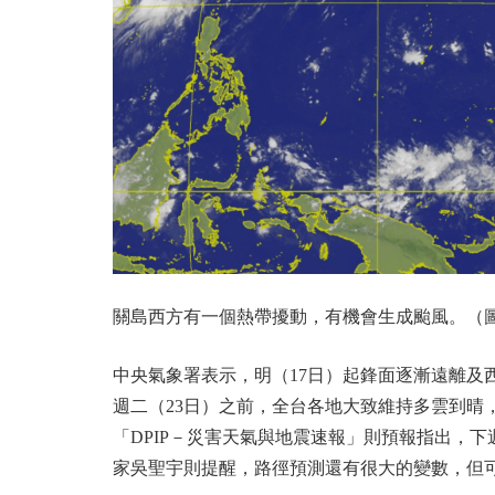
關島西方有一個熱帶擾動，有機會生成颱風。（
中央氣象署表示，明（17日）起鋒面逐漸遠離及
週二（23日）之前，全台各地大致維持多雲到晴
「DPIP－災害天氣與地震速報」則預報指出，
家吳聖宇則提醒，路徑預測還有很大的變數，但