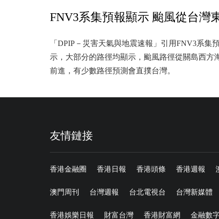
FNV3系集預報顯示 颱風從台
「DPIP－災害天氣與地震速報」引用FNV3系
示，大部分的路徑均顯示，颱風路徑從關島西方
前進，有少數路徑預測會直撲台灣。
友情鏈接
香港金融圈
香港日報
香港頭條
香港週報
澳門周刊
台灣週報
台北電視台
台灣新媒體
香港娛樂日報
財富台灣
香港財富網
金融數