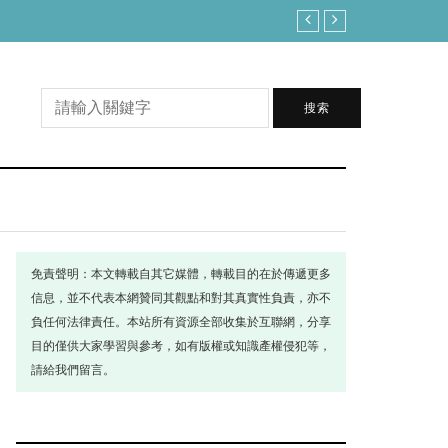
白海豚不排除變強颱！路徑恐大轉彎 全台雨
搜索
免責聲明：本文轉載自其它媒體，轉載目的在於傳遞更多
信息，並不代表本網贊同其觀點和對其真實性負責，亦不
負任何法律責任。本站所有資源全部收集於互聯網，分享
目的僅供大家學習與參考，如有版權或知識產權侵犯等，
請給我們留言。