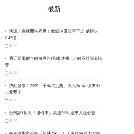
最新
快訊／台糖開告福懋！致癌油風波害下架 估損失
2.43億
08-06
週五颱風假？白海豚路徑3劇本曝 1走向不排除發陸
警
08-06
快翻發票！23張「千萬特別獎」沒人領 這5張要截
止兌獎了
08-06
台灣讀1科系「後悔率」高達56% 過來人吐心聲
08-06
夫妻深夜辦公室「親熱2次」！ 人妻後悔原因太害