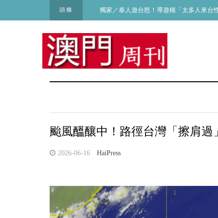
頭條
獨家／泰人遊台怒！導遊稱「太多人來台性交
颱風醞釀中！路徑台灣「擦肩過
2026-06-16
HaiPress