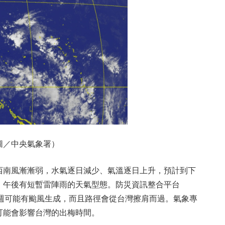
圖／中央氣象署）
西南風漸漸弱，水氣逐日減少、氣溫逐日上升，預計到下
，午後有短暫雷陣雨的天氣型態。防災資訊整合平台
下週可能有颱風生成，而且路徑會從台灣擦肩而過。氣象專
可能會影響台灣的出梅時間。