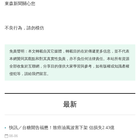
東森新聞關心您
不良行為，請勿模仿
免責聲明：本文轉載自其它媒體，轉載目的在於傳遞更多信息，並不代表
本網贊同其觀點和對其真實性負責，亦不負任何法律責任。本站所有資源
全部收集於互聯網，分享目的僅供大家學習與參考，如有版權或知識產權
侵犯等，請給我們留言。
最新
快訊／台糖開告福懋！致癌油風波害下架 估損失2.43億
08-06