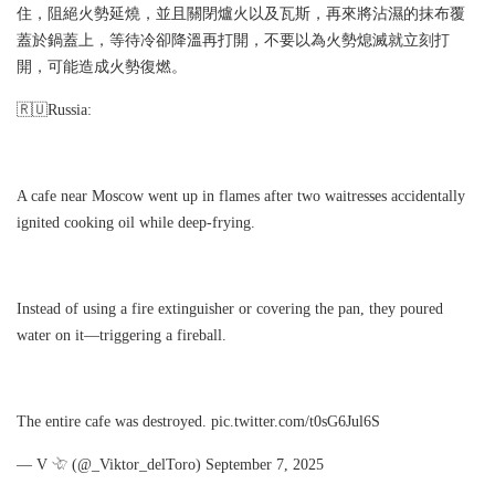
住，阻絕火勢延燒，並且關閉爐火以及瓦斯，再來將沾濕的抹布覆
蓋於鍋蓋上，等待冷卻降溫再打開，不要以為火勢熄滅就立刻打
開，可能造成火勢復燃。
🇷🇺Russia:
A cafe near Moscow went up in flames after two waitresses accidentally
ignited cooking oil while deep-frying.
Instead of using a fire extinguisher or covering the pan, they poured
water on it—triggering a fireball.
The entire cafe was destroyed. pic.twitter.com/t0sG6Jul6S
— V 𓄀 (@_Viktor_delToro) September 7, 2025