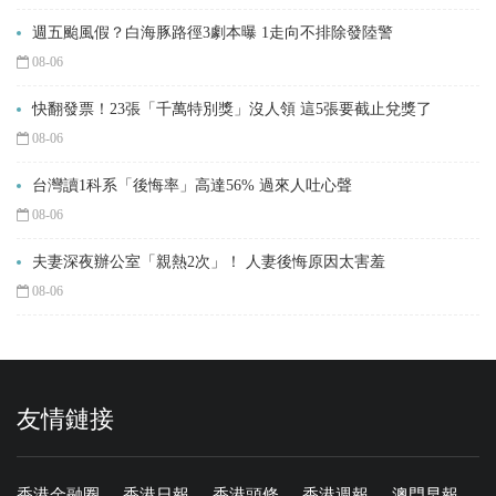
週五颱風假？白海豚路徑3劇本曝 1走向不排除發陸警
08-06
快翻發票！23張「千萬特別獎」沒人領 這5張要截止兌獎了
08-06
台灣讀1科系「後悔率」高達56% 過來人吐心聲
08-06
夫妻深夜辦公室「親熱2次」！ 人妻後悔原因太害羞
08-06
友情鏈接
香港金融圈
香港日報
香港頭條
香港週報
澳門早報