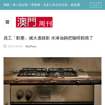
獨家／泰人遊台怒！導遊稱「太多人來台性交易」掀波瀾
白海豚不排除
員工「歡樂」滅火邊錄影 水淋油鍋把咖啡館燒了
2025-09-08
HaiPress