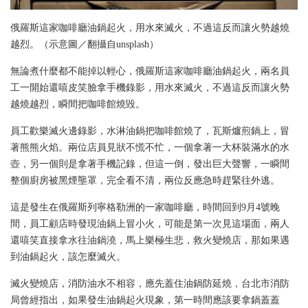
俄羅斯這家咖啡廳油鍋起火，用水來滅火，不過這反而讓火勢越燒
越烈。（示意圖／翻攝自unsplash）
無論煮什麼都不能掉以輕心，俄羅斯這家咖啡廳油鍋起火，兩名員
工一開始還嘻皮笑臉拿手機錄影，用水來滅火，不過這反而讓火勢
越燒越烈，瞬間把咖啡館燒毀。
員工歡樂滅火邊錄影，水淋油鍋把咖啡館燒了，瓦斯爐煎鍋上，冒
著熊熊火焰。兩位店員見狀不慌不忙，一個拿著一大杯裝滿水的水
壺，另一個則是拿著手機記錄，但這一倒，發出巨大聲響，一瞬間
整個廚房被黑煙壟罩，完全看不清，兩位反應急時趕緊往外逃。
這是發生在俄羅斯列寧格勒洲的一家咖啡廳，時間回到9月4號晚
間，員工顧店時發現油鍋上冒小火，可能是第一次見這場面，兩人
還嘻笑直接拿水往油鍋澆，馬上樂極生悲，救火變燒店，那如果遇
到油鍋起火，該怎麼滅火。
滅火變燒店，消防油水不相容，應先蓋住油鍋防延燒，台北市消防
局曾經指出，如果發生油鍋起火現象，第一時間應該要拿鍋蓋蓋