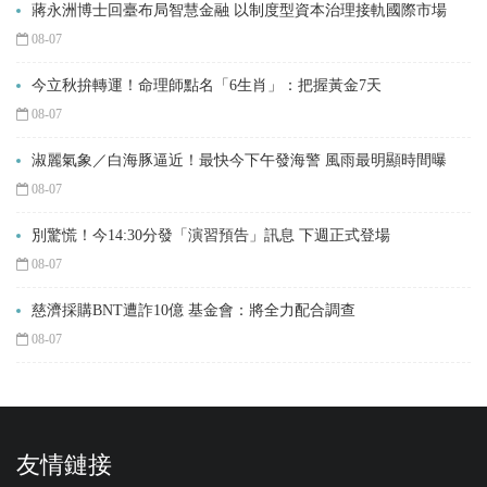
蔣永洲博士回臺布局智慧金融 以制度型資本治理接軌國際市場
08-07
今立秋拚轉運！命理師點名「6生肖」：把握黃金7天
08-07
淑麗氣象／白海豚逼近！最快今下午發海警 風雨最明顯時間曝
08-07
別驚慌！今14:30分發「演習預告」訊息 下週正式登場
08-07
慈濟採購BNT遭詐10億 基金會：將全力配合調查
08-07
友情鏈接