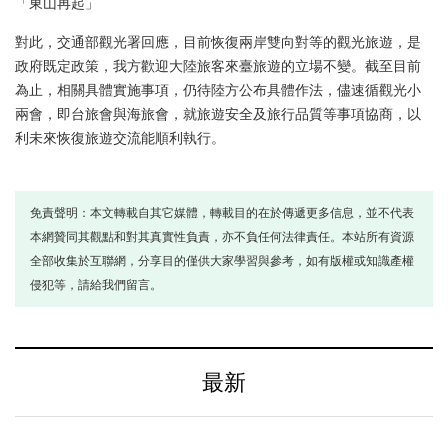
「東山再起」
對此，交通部觀光署回應，目前恢復兩岸雙向對等的觀光旅遊，是
政府既定政策，我方歡迎大陸旅客來臺旅遊的立場不變。截至目前
為止，相關具體實施事項，仍待陸方公布具體作法，儘速循觀光小
兩會，即台旅會與海旅會，就旅遊安全及旅行品質等事項協商，以
利未來恢復旅遊交流能順利執行。
免責聲明：本文轉載自其它媒體，轉載目的在於傳遞更多信息，並不代表
本網贊同其觀點和對其真實性負責，亦不負任何法律責任。本站所有資源
全部收集於互聯網，分享目的僅供大家學習與參考，如有版權或知識產權
侵犯等，請給我們留言。
最新