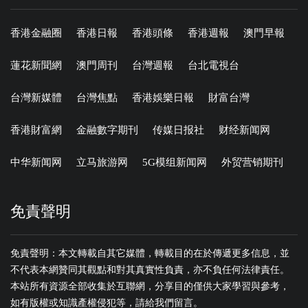
香港金融圈
香港日報
香港頭條
香港週報
澳門早報
蓮花新聞網
澳門周刊
台灣週報
台北電視台
台灣新媒體
台灣焦點
香港娛樂日報
財富台灣
香港財富網
金融數字期刊
传媒日报社
财经新闻网
中华新闻网
立马旅游网
5G模组新闻网
外贸营销期刊
免責聲明
免責聲明：本文轉載自其它媒體，轉載目的在於傳遞更多信息，並
不代表本網贊同其觀點和對其真實性負責，亦不負任何法律責任。
本站所有資源全部收集於互聯網，分享目的僅供大家學習與參考，
如有版權或知識產權侵犯等，請給我們留言。