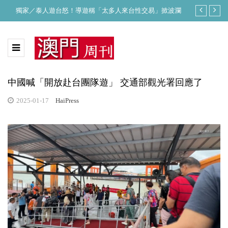
獨家／泰人遊台怒！導遊稱「太多人來台性交易」掀波瀾
白海豚不排除
中國喊「開放赴台團隊遊」 交通部觀光署回應了
2025-01-17
HaiPress